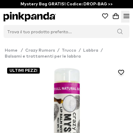
Mystery Bag GRATIS! Codice: DROP-BAG >>
Home
/
Crazy Rumors
/
Trucco
/
Labbra
/
Balsami e trattamenti per le labbra
ULTIMI PEZZI