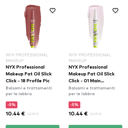
NYX PROFESSIONAL
NYX PROFESSIONAL
MAKEUP
MAKEUP
NYX Professional
NYX Professional
Makeup Fat Oil Slick
Makeup Fat Oil Slick
Click - 18 Profile Pic
Click - 01 Main
Balsami e trattamenti
Balsami e trattamenti
Character
per le labbra
per le labbra
-5%
-5%
10.44 €
10.99 €
10.44 €
10.99 €