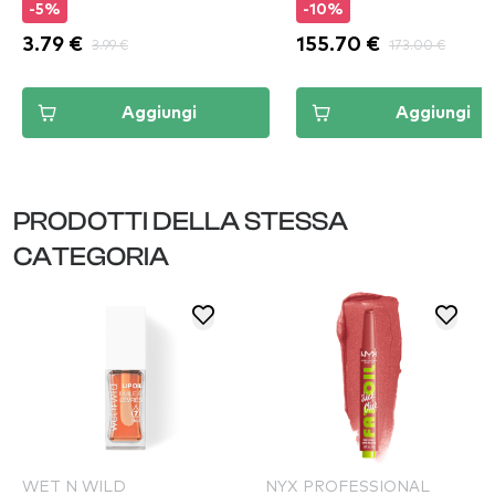
-5%
-10%
3.79 €
3.99 €
155.70 €
173.00 €
Aggiungi
Aggiungi
PRODOTTI DELLA STESSA
CATEGORIA
WET N WILD
NYX PROFESSIONAL