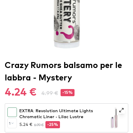
Crazy Rumors balsamo per le
labbra - Mystery
4.24 €
4.99 €
-15%
EXTRA: Revolution Ultimate Lights
Chromatic Liner - Lilac Lustre
1
5.24 €
6.99 €
-25%