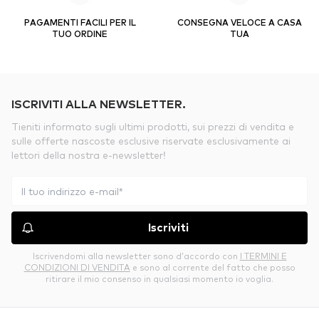
PAGAMENTI FACILI PER IL
CONSEGNA VELOCE A CASA
TUO ORDINE
TUA
ISCRIVITI ALLA NEWSLETTER.
Tieniti informato sugli ultimi prodotti, sui prezzi di vendita e
sulle offerte nascoste esclusive riservate esclusivamente ai
lettori della nostra e-newsletter!
Iscriviti
Iscrivendomi alla newsletter sono d’accordo con
I TERMINI E
CONDIZIONI DI VENDITA
e sono al corrente del fatto che posso
ritirare il mio consenso in qualsiasi momento io voglia.