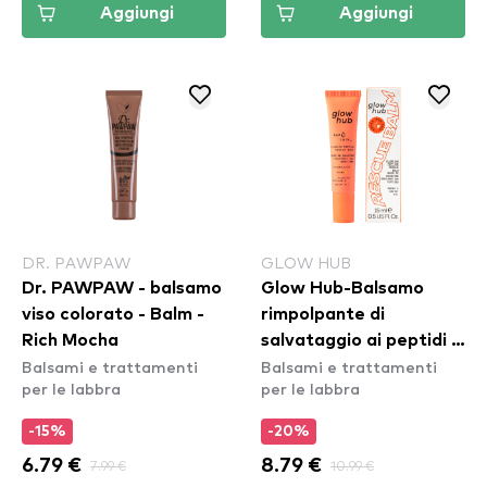
Aggiungi
Aggiungi
DR. PAWPAW
GLOW HUB
Dr. PAWPAW - balsamo
Glow Hub-Balsamo
viso colorato - Balm -
rimpolpante di
Rich Mocha
salvataggio ai peptidi -
Balsami e trattamenti
Balsami e trattamenti
Mango- Pep Talk
per le labbra
per le labbra
Plumping Peptide
Rescue Balm - Mango
-15%
-20%
6.79 €
7.99 €
8.79 €
10.99 €