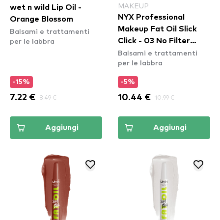
MAKEUP
wet n wild Lip Oil -
NYX Professional
Orange Blossom
Makeup Fat Oil Slick
Balsami e trattamenti
per le labbra
Click - 03 No Filter
Balsami e trattamenti
Needed
per le labbra
-15%
-5%
7.22 €
8.49 €
10.44 €
10.99 €
Aggiungi
Aggiungi