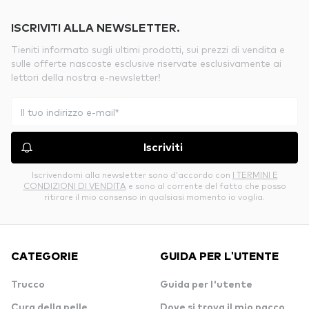
ISCRIVITI ALLA NEWSLETTER.
Tieniti informato sugli ultimi prodotti, sui prezzi di vendita e
sulle offerte nascoste esclusive riservate esclusivamente ai
lettori della nostra e-newsletter!
Iscriviti
Iscrivendomi alla newsletter sono d’accordo con
I TERMINI E
CONDIZIONI DI VENDITA
e sono al corrente del fatto che posso
ritirare il mio consenso in qualsiasi momento io voglia.
CATEGORIE
GUIDA PER L'UTENTE
Trucco
Guida per l'utente
Cura della pelle
Dove si trova il mio pacco