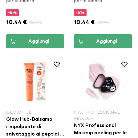
per le labbra
per le labbra
-5%
-5%
10.44 €
10.99 €
10.44 €
10.99 €
Aggiungi
Aggiungi
GLOW HUB
NYX PROFESSIONAL
MAKEUP
Glow Hub-Balsamo
NYX Professional
rimpolpante di
Makeup peeling per le
salvataggio ai peptidi -