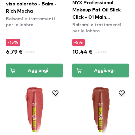
NYX Professional
viso colorato - Balm -
Makeup Fat Oil Slick
Rich Mocha
Click - 01 Main
Balsami e trattamenti
per le labbra
Balsami e trattamenti
Character
per le labbra
-15%
-5%
6.79 €
7.99 €
10.44 €
10.99 €
Aggiungi
Aggiungi