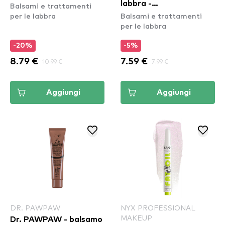
labbra -
Balsami e trattamenti
Mango- Pep Talk
per le labbra
Balsami e trattamenti
#thisiseverything Lip
Plumping Peptide
per le labbra
Scrub
Rescue Balm - Mango
-20%
-5%
8.79 €
10.99 €
7.59 €
7.99 €
Aggiungi
Aggiungi
DR. PAWPAW
NYX PROFESSIONAL
MAKEUP
Dr. PAWPAW - balsamo