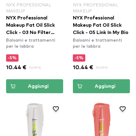
NYX PROFESSIONAL
NYX PROFESSIONAL
MAKEUP
MAKEUP
NYX Professional
NYX Professional
Makeup Fat Oil Slick
Makeup Fat Oil Slick
Click - 03 No Filter
Click - 05 Link In My Bio
Balsami e trattamenti
Balsami e trattamenti
Needed
per le labbra
per le labbra
-5%
-5%
10.44 €
10.99 €
10.44 €
10.99 €
Aggiungi
Aggiungi