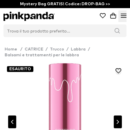
Mystery Bag GRATIS! Codice: DROP-BAG >>
Home
/
CATRICE
/
Trucco
/
Labbra
/
Balsami e trattamenti per le labbra
ESAURITO