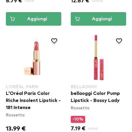
6.79 €
7.99 €
12.87 €
13.99 €
Aggiungi
Aggiungi
L’ORÉAL PARIS
BELLAOGGI
L’Oréal Paris Color
bellaoggi Color Pump
Riche Insolent Lipstick -
Lipstick - Bossy Lady
Rossetto
181 Intense
Rossetto
-10%
13.99 €
7.19 €
7.99 €