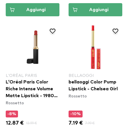
Aggiungi
Aggiungi
L’ORÉAL PARIS
BELLAOGGI
L’Oréal Paris Color
bellaoggi Color Pump
Riche Intense Volume
Lipstick - Chelsea Girl
Rossetto
Matte Lipstick - 1980
Rossetto
L'Ambre​
-8%
-10%
12.87 €
13.99 €
7.19 €
7.99 €