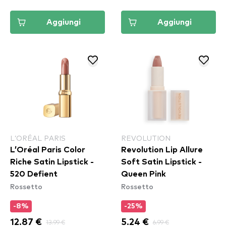
Aggiungi
Aggiungi
L’ORÉAL PARIS
REVOLUTION
L’Oréal Paris Color
Revolution Lip Allure
Riche Satin Lipstick -
Soft Satin Lipstick -
520 Defient
Queen Pink
Rossetto
Rossetto
-8%
-25%
12.87 €
13.99 €
5.24 €
6.99 €