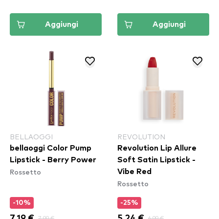
Aggiungi
Aggiungi
BELLAOGGI
REVOLUTION
bellaoggi Color Pump
Revolution Lip Allure
Lipstick - Berry Power
Soft Satin Lipstick -
Rossetto
Vibe Red
Rossetto
-10%
-25%
7.19 €
7.99 €
5.24 €
6.99 €