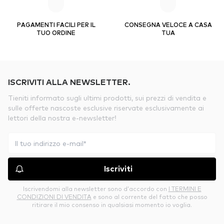
PAGAMENTI FACILI PER IL
CONSEGNA VELOCE A CASA
TUO ORDINE
TUA
ISCRIVITI ALLA NEWSLETTER.
Tieniti informato sugli ultimi prodotti, sui prezzi di vendita e
sulle offerte nascoste esclusive riservate esclusivamente ai
lettori della nostra e-newsletter!
Iscriviti
Iscrivendomi alla newsletter sono d’accordo con
I TERMINI E
CONDIZIONI DI VENDITA
e sono al corrente del fatto che posso
ritirare il mio consenso in qualsiasi momento io voglia.