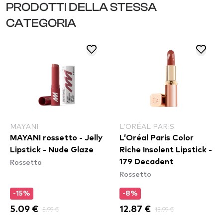
PRODOTTI DELLA STESSA
CATEGORIA
MAYANI
L’ORÉAL PARIS
MAYANI rossetto - Jelly
L’Oréal Paris Color
Lipstick - Nude Glaze
Riche Insolent Lipstick -
Rossetto
179 Decadent
Rossetto
-15%
-8%
5.09 €
5.99 €
12.87 €
13.99 €