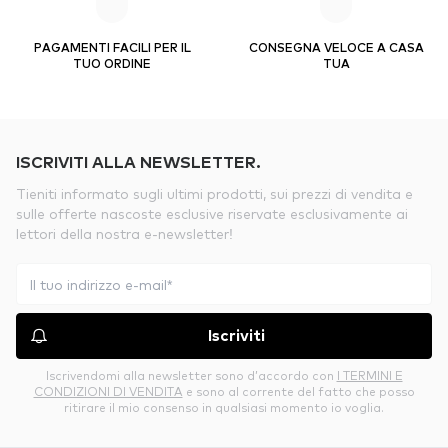
PAGAMENTI FACILI PER IL
CONSEGNA VELOCE A CASA
TUO ORDINE
TUA
ISCRIVITI ALLA NEWSLETTER.
Tieniti informato sugli ultimi prodotti, sui prezzi di vendita e
sulle offerte nascoste esclusive riservate esclusivamente ai
lettori della nostra e-newsletter!
Iscriviti
Iscrivendomi alla newsletter sono d’accordo con
I TERMINI E
CONDIZIONI DI VENDITA
e sono al corrente del fatto che posso
ritirare il mio consenso in qualsiasi momento io voglia.