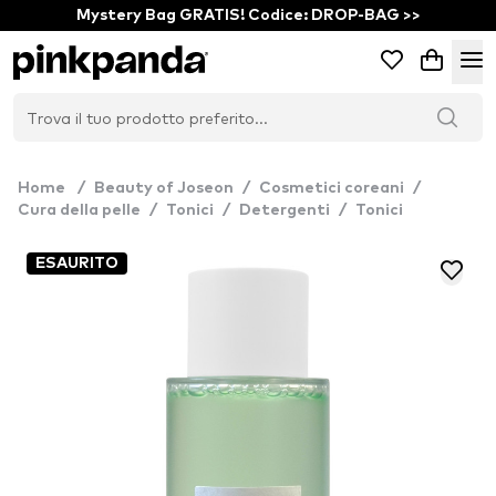
Mystery Bag GRATIS! Codice: DROP-BAG >>
Home
/
Beauty of Joseon
/
Cosmetici coreani
/
Cura della pelle
/
Tonici
/
Detergenti
/
Tonici
ESAURITO