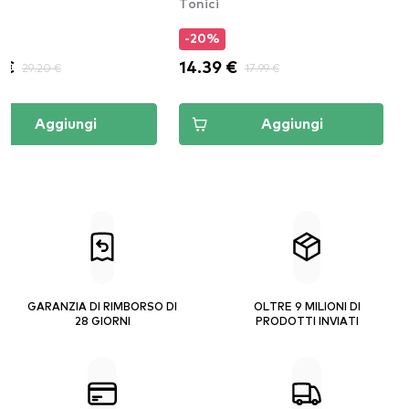
Tonici
-20%
 €
29.20 €
14.39 €
17.99 €
Aggiungi
Aggiungi
GARANZIA DI RIMBORSO DI
OLTRE 9 MILIONI DI
28 GIORNI
PRODOTTI INVIATI