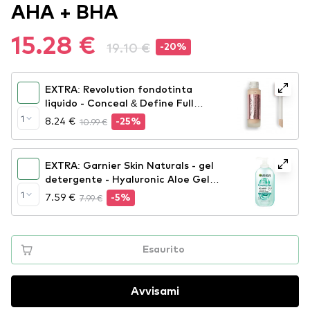
AHA + BHA
15.28 €
19.10 €
-20%
EXTRA: Revolution fondotinta
liquido - Conceal & Define Full
Coverage Foundation - F6
1
8.24 €
10.99 €
-25%
EXTRA: Garnier Skin Naturals - gel
detergente - Hyaluronic Aloe Gel
Wash
1
7.59 €
7.99 €
-5%
Esaurito
Avvisami