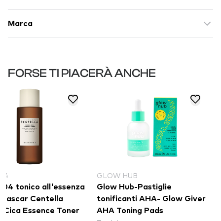
Marca
FORSE TI PIACERÀ ANCHE
04
GLOW HUB
04 tonico all'essenza
Glow Hub-Pastiglie
gascar Centella
tonificanti AHA- Glow Giver
-Cica Essence Toner
AHA Toning Pads