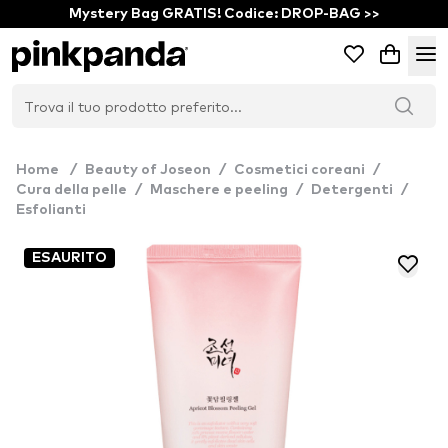
Mystery Bag GRATIS! Codice: DROP-BAG >>
Home
/
Beauty of Joseon
/
Cosmetici coreani
/
Cura della pelle
/
Maschere e peeling
/
Detergenti
/
Esfolianti
ESAURITO