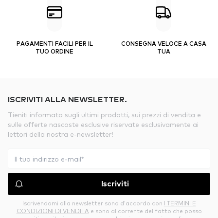
PAGAMENTI FACILI PER IL
CONSEGNA VELOCE A CASA
TUO ORDINE
TUA
ISCRIVITI ALLA NEWSLETTER.
Tieniti informato sugli ultimi prodotti, sui prezzi di vendita e
sulle offerte nascoste esclusive riservate esclusivamente ai
lettori della nostra e-newsletter!
Iscriviti
Iscrivendomi alla newsletter sono d’accordo con
I TERMINI E
CONDIZIONI DI VENDITA
e sono al corrente del fatto che posso