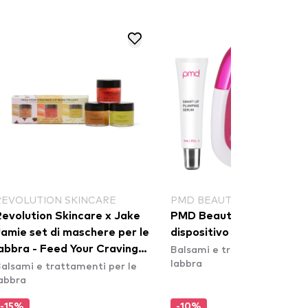
REVOLUTION SKINCARE
PMD BEAUTY
Revolution Skincare x Jake
PMD Beauty Kiss System -
Jamie set di maschere per le
dispositivo 
Balsami e trattamenti per l
bra - Feed Your Cravings
labbra
alsami e trattamenti per le
Lip Mask Collection
abbra
-15%
-10%