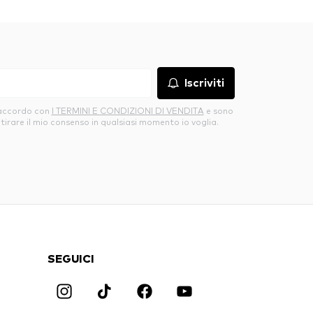
Iscriviti
’accordo con
I TERMINI E CONDIZIONI DI VENDITA
e sono
itirare il mio consenso in qualsiasi momento io voglia.
SEGUICI