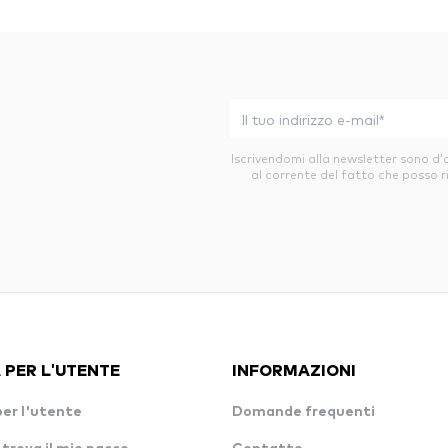
Iscrivendomi alla newsletter sono d
al corrente del fatto che posso r
 PER L'UTENTE
INFORMAZIONI
per l'utente
Domande frequenti