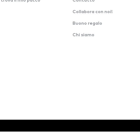
 trova il mio pacco
Contatto
Collabora con noi!
Buono regalo
Chi siamo