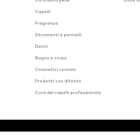
Cura della pelle
Dove si
Capelli
Fragranza
Strumenti e pennelli
Denti
Bagno e corpo
Cosmetici coreani
Prodotti con difetto
Cura dei capelli professionale
© Tutti i diritti riservati · Konverzija d.o.o.