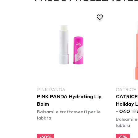
PINK PANDA
CATRICE
PINK PANDA Hydrating Lip
CATRICE 
Balm
Holiday L
Balsami e trattamenti per le
- 040 Tr
labbra
Balsami e
labbra
-60%
-5%