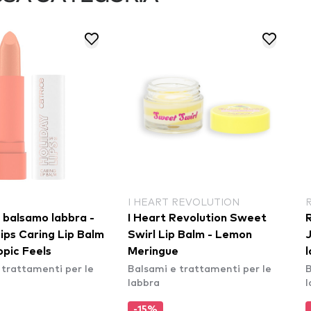
I HEART REVOLUTION
balsamo labbra -
I Heart Revolution Sweet
ips Caring Lip Balm
Swirl Lip Balm - Lemon
opic Feels
Meringue
lab
 trattamenti per le
Balsami e trattamenti per le
B
labbra
l
-15%