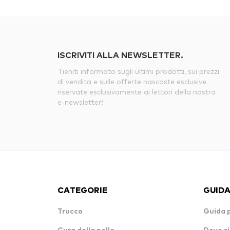
ISCRIVITI ALLA NEWSLETTER.
Tieniti informato sugli ultimi prodotti, sui prezzi
di vendita e sulle offerte nascoste esclusive
riservate esclusivamente ai lettori della nostra
e-newsletter!
CATEGORIE
GUIDA
Trucco
Guida 