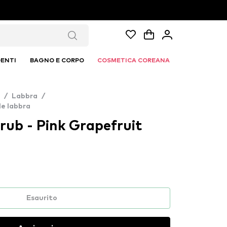
ENTI
BAGNO E CORPO
COSMETICA COREANA
/
Labbra
/
le labbra
rub - Pink Grapefruit
Esaurito