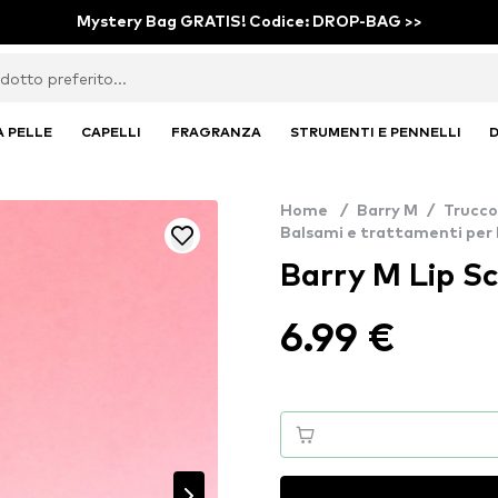
Mystery Bag GRATIS! Codice: DROP-BAG >>
A PELLE
CAPELLI
FRAGRANZA
STRUMENTI E PENNELLI
D
Home
/
Barry M
/
Trucco
Balsami e trattamenti per 
Barry M Lip Sc
6.99 €