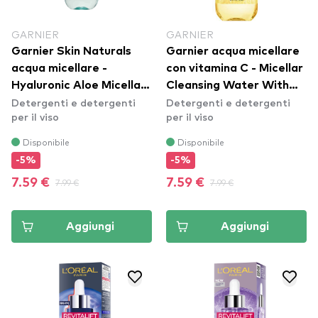
GARNIER
GARNIER
Garnier Skin Naturals
Garnier acqua micellare
acqua micellare -
con vitamina C - Micellar
Hyaluronic Aloe Micellar
Cleansing Water With
Detergenti e detergenti
Detergenti e detergenti
Water
Vitamin C
per il viso
per il viso
Disponibile
Disponibile
-5%
-5%
7.59 €
7.99 €
7.59 €
7.99 €
Aggiungi
Aggiungi