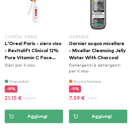
L’ORÉAL PARIS
GARNIER
L'Oreal Paris - siero viso
Garnier acqua micellare
- Revitalift Clinical 12%
- Micellar Cleansing Jelly
Pure Vitamin C Face
Water With Charcoal
Sieri per il viso
Detergenti e detergenti
Brightening Serum
per il viso
Disponibile
Scorta limitata
-8%
-5%
21.15 €
22.99 €
7.59 €
7.99 €
Aggiungi
Aggiungi