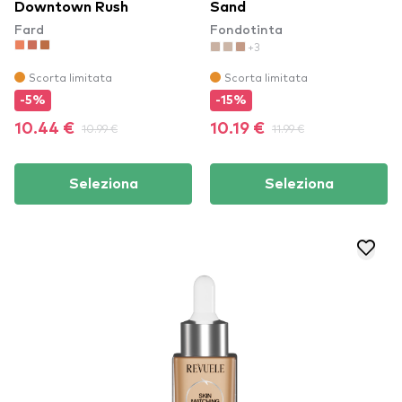
Downtown Rush​
Sand
Fard
Fondotinta
+3
Scorta limitata
Scorta limitata
-5%
-15%
10.44 €
10.99 €
10.19 €
11.99 €
Seleziona
Seleziona