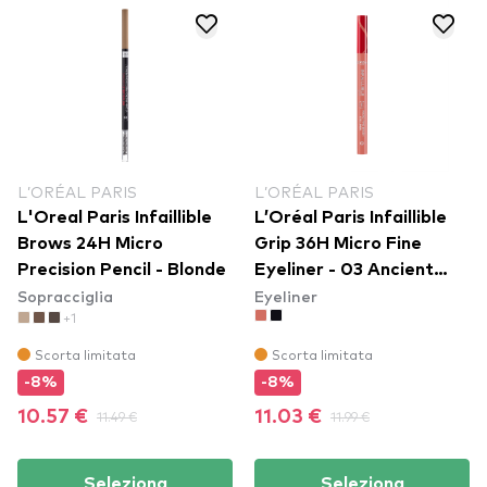
L’ORÉAL PARIS
L’ORÉAL PARIS
L'Oreal Paris Infaillible
L’Oréal Paris Infaillible
Brows 24H Micro
Grip 36H Micro Fine
Precision Pencil - Blonde
Eyeliner​ - 03 Ancient
Sopracciglia
Eyeliner
Rose
+1
Scorta limitata
Scorta limitata
-8%
-8%
10.57 €
11.49 €
11.03 €
11.99 €
Seleziona
Seleziona