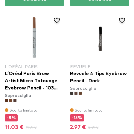
L’ORÉAL PARIS
REVUELE
L’Oréal Paris Brow
Revuele 4 Tips Eyebrow
Artist Micro Tatouage
Pencil - Dark
Sopracciglia
Eyebrow Pencil - 103
Sopracciglia
Dark Blonde
Scorta limitata
Scorta limitata
-8%
-15%
11.03 €
11.99 €
2.97 €
3.49 €