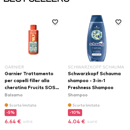
GARNIER
SCHWARZKOPF SCHAUMA
Garnier Trattamento
Schwarzkopf Schauma
per capelli filler alla
shampoo - 3-in-1
cheratina Frucits SOS
Freshness Shampoo
Balsamo
Shampoo
Keratin Filler Hair
Treatment
Scorta limitata
Scorta limitata
-5%
-10%
6.64 €
6.99 €
4.04 €
4.49 €