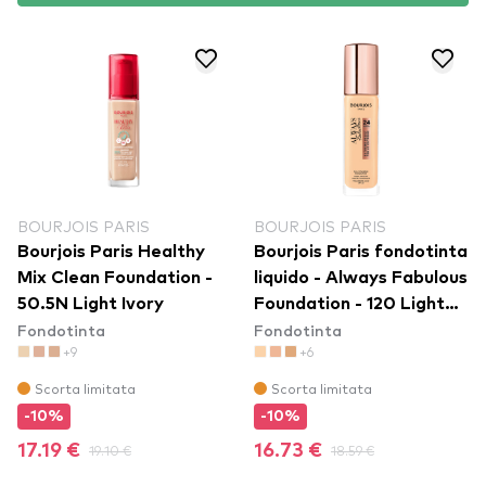
BOURJOIS PARIS
BOURJOIS PARIS
Bourjois Paris Healthy
Bourjois Paris fondotinta
Mix Clean Foundation -
liquido - Always Fabulous
50.5N Light Ivory
Foundation - 120 Light
Fondotinta
Fondotinta
Ivory
+9
+6
Scorta limitata
Scorta limitata
-10%
-10%
17.19 €
19.10 €
16.73 €
18.59 €