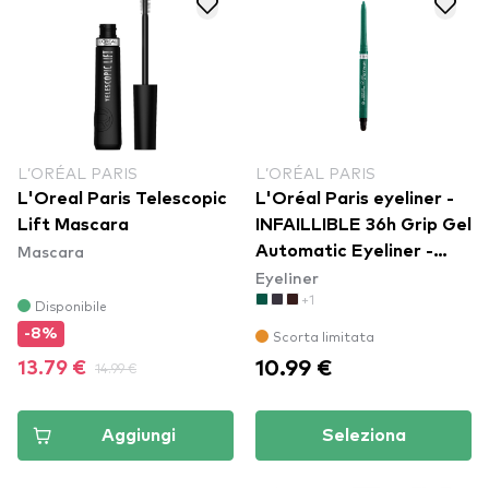
L’ORÉAL PARIS
L’ORÉAL PARIS
L'Oreal Paris Telescopic
L'Oréal Paris eyeliner -
Lift Mascara
INFAILLIBLE 36h Grip Gel
Mascara
Automatic Eyeliner -
Eyeliner
Emerald Green
+1
Disponibile
-8%
Scorta limitata
10.99 €
13.79 €
14.99 €
Aggiungi
Seleziona