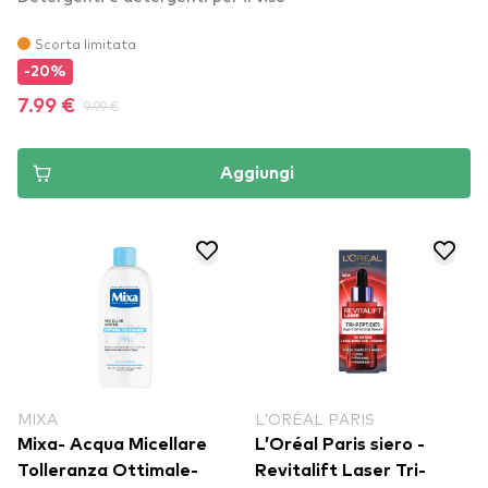
Scorta limitata
-20%
7.99 €
9.99 €
Aggiungi
MIXA
L’ORÉAL PARIS
Mixa- Acqua Micellare
L’Oréal Paris siero -
Tolleranza Ottimale-
Revitalift Laser Tri-