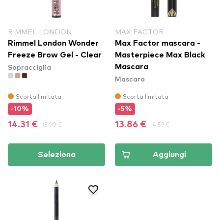
RIMMEL LONDON
MAX FACTOR
Rimmel London Wonder
Max Factor mascara -
Freeze Brow Gel - Clear
Masterpiece Max Black
Sopracciglia
Mascara
Mascara
Scorta limitata
Scorta limitata
-10%
-5%
14.31 €
15.90 €
13.86 €
14.59 €
Seleziona
Aggiungi