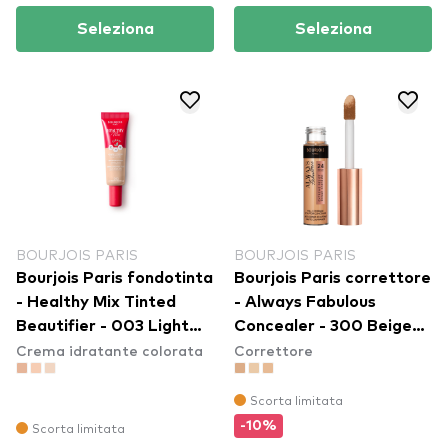
Seleziona
Seleziona
BOURJOIS PARIS
BOURJOIS PARIS
Bourjois Paris fondotinta
Bourjois Paris correttore
- Healthy Mix Tinted
- Always Fabulous
Beautifier - 003 Light
Concealer - 300 Beige
Crema idratante colorata
Correttore
Medium
Rose
Scorta limitata
-10%
Scorta limitata