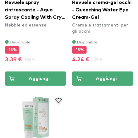
Revuele spray
Revuele crema-gel occhi
rinfrescante - Aqua
- Quenching Water Eye
Spray Cooling With Cryo
Cream-Gel
Nebbie ed essenze
Creme e trattamenti per
Effect
gli occhi
Disponibile
Disponibile
-15%
-15%
3.39 €
3.99 €
4.24 €
4.99 €
Aggiungi
Aggiungi