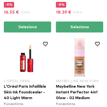
-8%
-8%
16.55 €
17.99 €
18.39 €
19.99 €
Seleziona
Seleziona
L’ORÉAL PARIS
MAYBELLINE NEW YORK
L’Oréal Paris Infaillible
Maybelline New York
Skin Ink Foundcealer -
Instant Perfector 4in1
40 Light Warm
Glow - 02 Medium
Fondotinta
Fondotinta