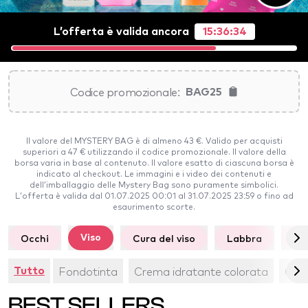
L’offerta è valida ancora
15:36:33
Codice promozionale:
BAG25
Il valore del MYSTERY BAG è di almeno 43 €. Valido per acquisti
superiori a 47 € utilizzando il codice promozionale. Il valore della
borsa varia in base al contenuto. Il valore esatto di ciascuna borsa è
indicato al checkout. Le immagini e i video dei contenuti e
dell’imballaggio delle Mystery Bag sono puramente simbolici.
L’offerta è valida dal 01.07.2025 00:01 al 31.07.2025 23:59 o fino ad
esaurimento scorte.
Occhi
Cura del viso
Labbra
Cu
Viso
Fondotinta
Crema idratante colorata
Corr
Tutto
BEST SELLERS