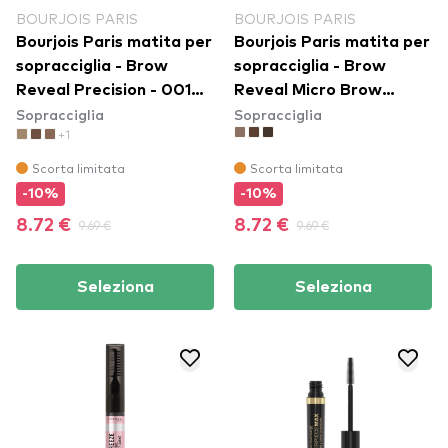
BOURJOIS PARIS
BOURJOIS PARIS
Bourjois Paris matita per
Bourjois Paris matita per
sopracciglia - Brow
sopracciglia - Brow
Reveal Precision - 001
Reveal Micro Brow
Sopracciglia
Sopracciglia
Blonde
Pencil - 01 Blond
+1
Scorta limitata
Scorta limitata
-10%
-10%
8.72 €
9.69 €
8.72 €
9.69 €
Seleziona
Seleziona