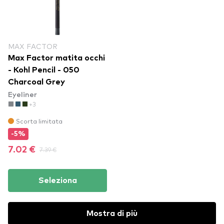
MAX FACTOR
Max Factor matita occhi
- Kohl Pencil - 050
Charcoal Grey
Eyeliner
+3
Scorta limitata
-5%
7.02 €
7.39 €
Seleziona
Mostra di più