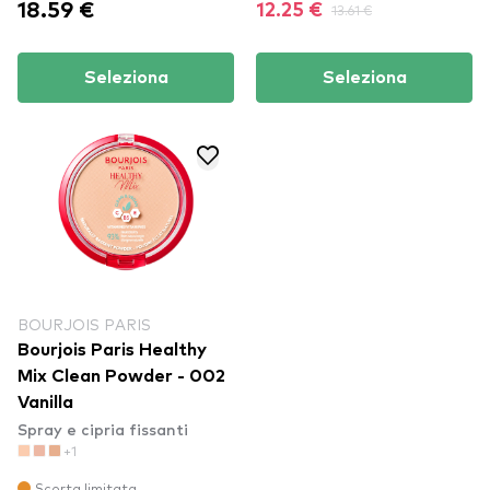
18.59 €
12.25 €
13.61 €
Seleziona
Seleziona
BOURJOIS PARIS
Bourjois Paris Healthy
Mix Clean Powder - 002
Vanilla
Spray e cipria fissanti
+1
Scorta limitata