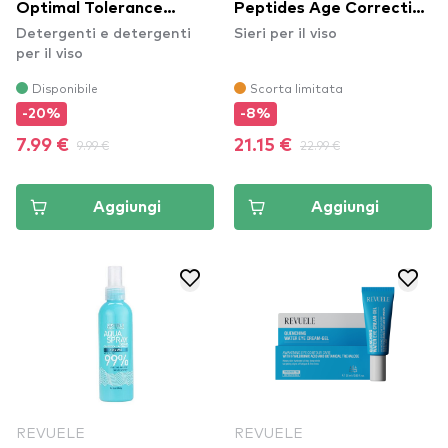
Optimal Tolerance
Peptides Age Correcting
Detergenti e detergenti
Sieri per il viso
Micellar Water
Serum
per il viso
Disponibile
Scorta limitata
-20%
-8%
7.99 €
9.99 €
21.15 €
22.99 €
Aggiungi
Aggiungi
REVUELE
REVUELE