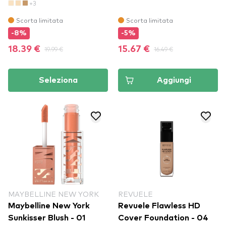
+3
Scorta limitata
Scorta limitata
-8%
-5%
18.39 €
19.99 €
15.67 €
16.49 €
Seleziona
Aggiungi
MAYBELLINE NEW YORK
REVUELE
Maybelline New York
Revuele Flawless HD
Sunkisser Blush - 01
Cover Foundation - 04