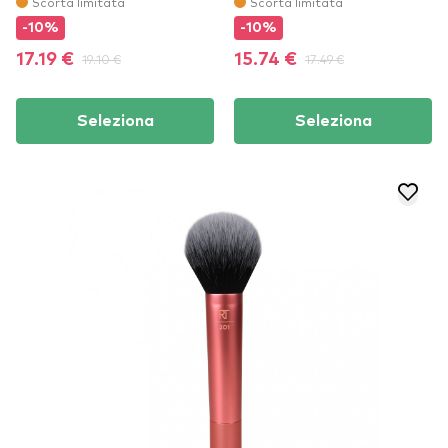
Scorta limitata
Scorta limitata
-10%
-10%
17.19 €
19.10 €
15.74 €
17.49 €
Seleziona
Seleziona